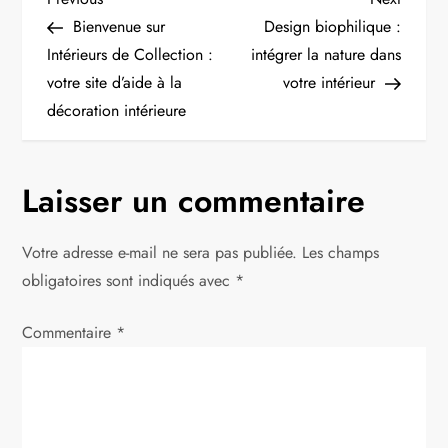
N
Post
Post
Bienvenue sur
Design biophilique :
a
Intérieurs de Collection :
intégrer la nature dans
votre site d’aide à la
votre intérieur
v
décoration intérieure
i
g
Laisser un commentaire
a
Votre adresse e-mail ne sera pas publiée.
Les champs
t
obligatoires sont indiqués avec
*
i
Commentaire
*
o
n