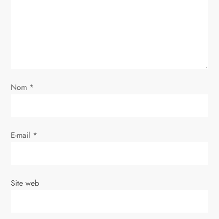
d
e
l
’
Nom
*
a
r
E-mail
*
t
i
Site web
c