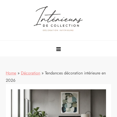
Skip
to
content
Rénovation & décoration maison
Home
»
Décoration
»
Tendances décoration intérieure en
2026