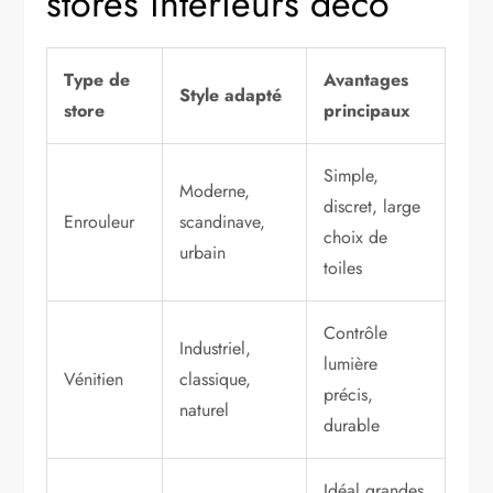
stores intérieurs déco
Type de
Avantages
Style adapté
store
principaux
Simple,
Moderne,
discret, large
Enrouleur
scandinave,
choix de
urbain
toiles
Contrôle
Industriel,
lumière
Vénitien
classique,
précis,
naturel
durable
Idéal grandes