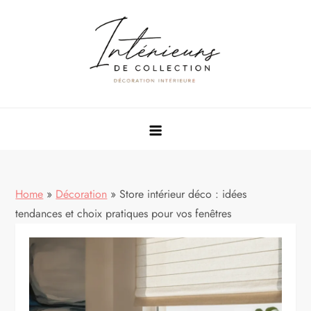
Skip
to
content
Rénovation & décoration maison
Home
»
Décoration
»
Store intérieur déco : idées
tendances et choix pratiques pour vos fenêtres