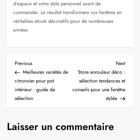
d’espace et votre style personnel avant de
commander. Le résultat transformera vos fenêtres en
véritables atouts décoratifs pour de nombreuses
années.
N
Previous
Next
Previous
Next
Post
Post
Meilleures variétés de
Store enrouleur déco :
a
citronnier pour pot
sélection tendances et
intérieur : guide de
conseils pour une fenêtre
v
sélection
stylée
i
g
Laisser un commentaire
a