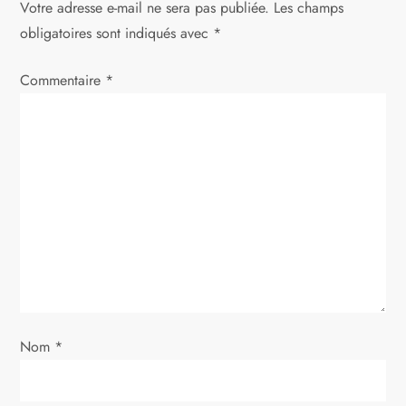
Votre adresse e-mail ne sera pas publiée.
Les champs
t
obligatoires sont indiqués avec
*
i
Commentaire
*
o
n
d
e
l
’
Nom
*
a