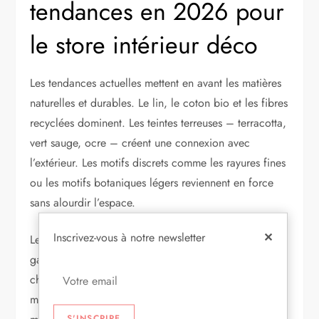
tendances en 2026 pour
le store intérieur déco
Les tendances actuelles mettent en avant les matières
naturelles et durables. Le lin, le coton bio et les fibres
recyclées dominent. Les teintes terreuses – terracotta,
vert sauge, ocre – créent une connexion avec
l’extérieur. Les motifs discrets comme les rayures fines
ou les motifs botaniques légers reviennent en force
sans alourdir l’espace.
Inscrivez-vous à notre newsletter
✕
Les stores thermiques avec couche réfléchissante
gagnent du terrain. Ils bloquent jusqu’à 95 % de la
chaleur tout en restant esthétiques. Les mécanismes
motorisés avec commande vocale ou application
S'INSCRIRE