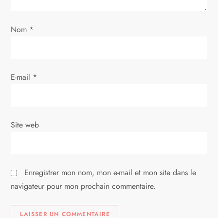
l
’
Nom
*
a
r
E-mail
*
t
i
Site web
c
l
Enregistrer mon nom, mon e-mail et mon site dans le
e
navigateur pour mon prochain commentaire.