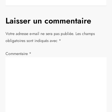
i
g
Laisser un commentaire
a
Votre adresse e-mail ne sera pas publiée.
Les champs
t
obligatoires sont indiqués avec
*
i
Commentaire
*
o
n
d
e