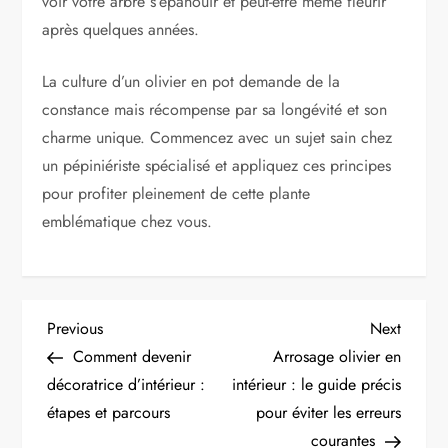
voir votre arbre s’épanouir et peut-être même fleurir
après quelques années.
La culture d’un olivier en pot demande de la
constance mais récompense par sa longévité et son
charme unique. Commencez avec un sujet sain chez
un pépiniériste spécialisé et appliquez ces principes
pour profiter pleinement de cette plante
emblématique chez vous.
N
Previous
Next
Previous
Next
Post
Post
Comment devenir
Arrosage olivier en
a
décoratrice d’intérieur :
intérieur : le guide précis
étapes et parcours
pour éviter les erreurs
v
courantes