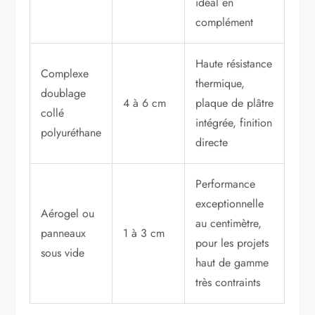
idéal en
complément
Haute résistance
Complexe
thermique,
doublage
4 à 6 cm
plaque de plâtre
collé
intégrée, finition
polyuréthane
directe
Performance
exceptionnelle
Aérogel ou
au centimètre,
panneaux
1 à 3 cm
pour les projets
sous vide
haut de gamme
très contraints