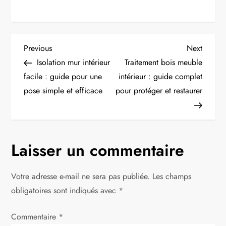
N
Previous
Next
Previous
Next
Post
Post
Isolation mur intérieur
Traitement bois meuble
a
facile : guide pour une
intérieur : guide complet
pose simple et efficace
pour protéger et restaurer
v
i
g
Laisser un commentaire
a
Votre adresse e-mail ne sera pas publiée.
Les champs
t
obligatoires sont indiqués avec
*
i
Commentaire
*