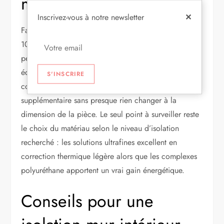
méthodes classiques
Inscrivez-vous à notre newsletter
✕
Face à une ossature métallique classique qui prend
10 cm, le doublage collé mince divise par deux la
perte d’espace tout en maintenant un confort
équivalent sur des murs réguliers. Les isolants minces
S'INSCRIRE
comme le DEPRON ajoutent une couche
supplémentaire sans presque rien changer à la
dimension de la pièce. Le seul point à surveiller reste
le choix du matériau selon le niveau d’isolation
recherché : les solutions ultrafines excellent en
correction thermique légère alors que les complexes
polyuréthane apportent un vrai gain énergétique.
Conseils pour une