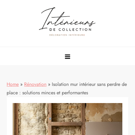
Skip
to
content
Rénovation & décoration maison
Home
»
Rénovation
»
Isolation mur intérieur sans perdre de
place : solutions minces et performantes