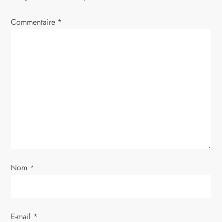
t
i
Commentaire
*
o
n
d
e
l
’
Nom
*
a
r
E-mail
*