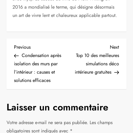
2016 a mondialisé le terme, qui désigne désormais
un art de vivre lent et chaleureux applicable partout.
N
Previous
Next
Previous
Next
Post
Post
Condensation après
Top 10 des meilleures
a
isolation des murs par
simulations déco
l’intérieur : causes et
intérieure gratuites
v
solutions efficaces
i
g
Laisser un commentaire
a
Votre adresse e-mail ne sera pas publiée.
Les champs
obligatoires sont indiqués avec
*