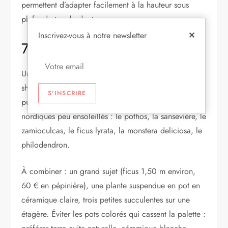
permettent d’adapter facilement à la hauteur sous
plafond et au budget.
Inscrivez-vous à notre newsletter
✕
7. Ajouter du vert végétal
Une déco scandinave sans plantes ressemble vite à un
showroom. Le vert végétal apporte vie, texture et
S'INSCRIRE
pureté d’air. Les plantes qui aiment les intérieurs
nordiques peu ensoleillés : le pothos, la sansevière, le
zamioculcas, le ficus lyrata, la monstera deliciosa, le
philodendron.
À combiner : un grand sujet (ficus 1,50 m environ,
60 € en pépinière), une plante suspendue en pot en
céramique claire, trois petites succulentes sur une
étagère. Éviter les pots colorés qui cassent la palette :